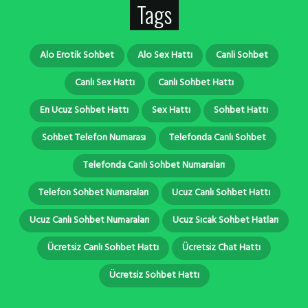
Tags
Alo Erotik Sohbet
Alo Sex Hattı
Canli Sohbet
Canlı Sex Hattı
Canlı Sohbet Hattı
En Ucuz Sohbet Hattı
Sex Hattı
Sohbet Hattı
Sohbet Telefon Numarası
Telefonda Canlı Sohbet
Telefonda Canlı Sohbet Numaraları
Telefon Sohbet Numaraları
Ucuz Canlı Sohbet Hattı
Ucuz Canlı Sohbet Numaraları
Ucuz Sıcak Sohbet Hatları
Ücretsiz Canlı Sohbet Hattı
Ücretsiz Chat Hattı
Ücretsiz Sohbet Hattı