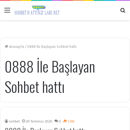
Menü
A
y
...
Anasayfa
/
0888 İle Başlayan Sohbet hattı
0888 İle Başlayan
Sohbet hattı
sohbet
20 Temmuz 2020
0
1.265