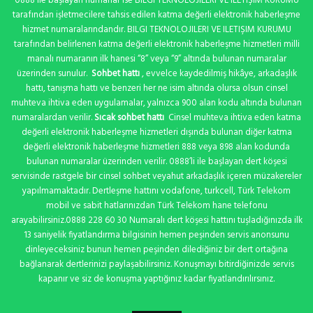
0888 ile başlayan numarlar ise BILGI TEKNOLOJILERI VE ILETIŞIM KURUMU
tarafından işletmecilere tahsis edilen katma değerli elektronik haberleşme
hizmet numaralarındandır. BILGI TEKNOLOJILERI VE ILETIŞIM KURUMU
tarafından belirlenen katma değerli elektronik haberleşme hizmetleri milli
manalı numaranın ilk hanesi “8” veya “9” altında bulunan numaralar
üzerinden sunulur.
Sohbet hattı
, evvelce kaydedilmiş hikâye, arkadaşlık
hattı, tanışma hattı ve benzeri her ne isim altında olursa olsun cinsel
muhteva ihtiva eden uygulamalar, yalnızca 900 alan kodu altında bulunan
numaralardan verilir.
Sıcak sohbet hattı
Cinsel muhteva ihtiva eden katma
değerli elektronik haberleşme hizmetleri dışında bulunan diğer katma
değerli elektronik haberleşme hizmetleri 888 veya 898 alan kodunda
bulunan numaralar üzerinden verilir. 0888’li ile başlayan dert köşesi
servisinde rastgele bir cinsel sohbet veyahut arkadaşlık içeren müzakereler
yapılmamaktadır. Dertleşme hattını vodafone, turkcell, Türk Telekom
mobil ve sabit hatlarınızdan Türk Telekom hane telefonu
arayabilirsiniz.0888 228 60 30 Numaralı dert köşesi hattını tuşladığınızda ilk
13 saniyelik fiyatlandırma bilgisinin hemen peşinden servis anonsunu
dinleyeceksiniz bunun hemen peşinden dilediğiniz bir dert ortağına
bağlanarak dertlerinizi paylaşabilirsiniz. Konuşmayı bitirdiğinizde servis
kapanır ve siz de konuşma yaptığınız kadar fiyatlandırılırsınız.