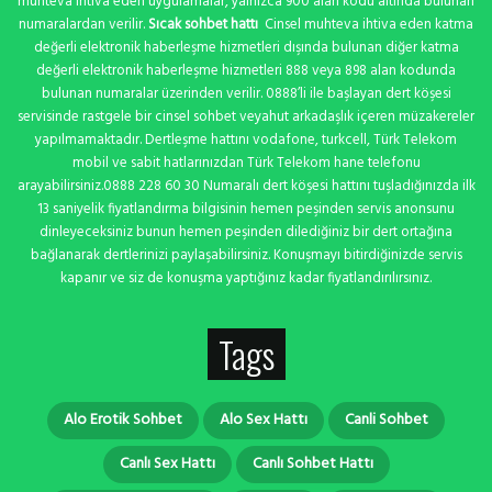
muhteva ihtiva eden uygulamalar, yalnızca 900 alan kodu altında bulunan
numaralardan verilir.
Sıcak sohbet hattı
Cinsel muhteva ihtiva eden katma
değerli elektronik haberleşme hizmetleri dışında bulunan diğer katma
değerli elektronik haberleşme hizmetleri 888 veya 898 alan kodunda
bulunan numaralar üzerinden verilir. 0888’li ile başlayan dert köşesi
servisinde rastgele bir cinsel sohbet veyahut arkadaşlık içeren müzakereler
yapılmamaktadır. Dertleşme hattını vodafone, turkcell, Türk Telekom
mobil ve sabit hatlarınızdan Türk Telekom hane telefonu
arayabilirsiniz.0888 228 60 30 Numaralı dert köşesi hattını tuşladığınızda ilk
13 saniyelik fiyatlandırma bilgisinin hemen peşinden servis anonsunu
dinleyeceksiniz bunun hemen peşinden dilediğiniz bir dert ortağına
bağlanarak dertlerinizi paylaşabilirsiniz. Konuşmayı bitirdiğinizde servis
kapanır ve siz de konuşma yaptığınız kadar fiyatlandırılırsınız.
Tags
Alo Erotik Sohbet
Alo Sex Hattı
Canli Sohbet
Canlı Sex Hattı
Canlı Sohbet Hattı