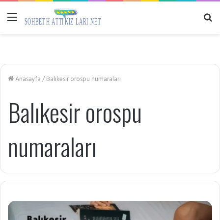
Menü
A
y
...
Anasayfa
/
Balıkesir orospu numaraları
Balıkesir orospu
numaraları