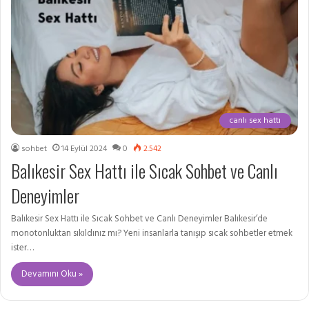
canlı sex hattı
sohbet
14 Eylül 2024
0
2.542
Balıkesir Sex Hattı ile Sıcak Sohbet ve Canlı
Deneyimler
Balıkesir Sex Hattı ile Sıcak Sohbet ve Canlı Deneyimler Balıkesir’de
monotonluktan sıkıldınız mı? Yeni insanlarla tanışıp sıcak sohbetler etmek
ister…
Devamını Oku »