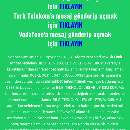
için
TIKLAYIN
Turk Telekom'a mesaj gönderip açmak
için
TIKLAYIN
Vodafone'a mesaj gönderip açmak
için
TIKLAYIN
Sohbet Hattı kızları © Copyright 2018, All Rights Reserved 0546’lı
Canlı
sohbet
hatlarının BILGI TEKNOLOJILERI VE ILETIŞIM KURUMU kararıyla
kapatılmasından sonra sohbet hattı kullanıcılarının taleplerini karşılamak
için, firmalar 00372, 0031, 0044, 00355, 00881 gibi prefixli numaralar
üzerinden yurtdışından
canlı sohbet servisi hizmeti
vermeye başlamışlardır.
0888 ile başlayan numarlar ise BILGI TEKNOLOJILERI VE ILETIŞIM KURUMU
tarafından işletmecilere tahsis edilen katma değerli elektronik haberleşme
hizmet numaralarındandır. BILGI TEKNOLOJILERI VE ILETIŞIM KURUMU
tarafından belirlenen katma değerli elektronik haberleşme hizmetleri milli
manalı numaranın ilk hanesi “8” veya “9” altında bulunan numaralar
üzerinden sunulur.
Sohbet hattı
, evvelce kaydedilmiş hikâye, arkadaşlık
hattı, tanışma hattı ve benzeri her ne isim altında olursa olsun cinsel