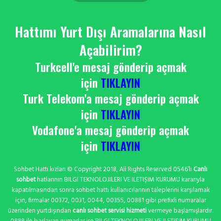
Hattımı Yurt Dışı Aramalarına Nasıl
Açabilirim?
Turkcell'e mesaj gönderip açmak
için
TIKLAYIN
Turk Telekom'a mesaj gönderip açmak
için
TIKLAYIN
Vodafone'a mesaj gönderip açmak
için
TIKLAYIN
Sohbet Hattı kızları © Copyright 2018, All Rights Reserved 0546’lı
Canlı
sohbet
hatlarının BILGI TEKNOLOJILERI VE ILETIŞIM KURUMU kararıyla
kapatılmasından sonra sohbet hattı kullanıcılarının taleplerini karşılamak
için, firmalar 00372, 0031, 0044, 00355, 00881 gibi prefixli numaralar
üzerinden yurtdışından
canlı sohbet servisi hizmeti
vermeye başlamışlardır.