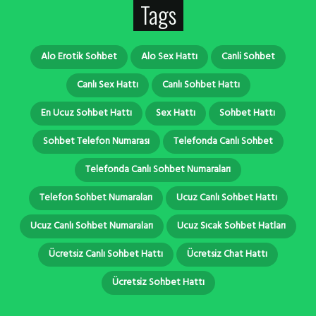
Tags
Alo Erotik Sohbet
Alo Sex Hattı
Canli Sohbet
Canlı Sex Hattı
Canlı Sohbet Hattı
En Ucuz Sohbet Hattı
Sex Hattı
Sohbet Hattı
Sohbet Telefon Numarası
Telefonda Canlı Sohbet
Telefonda Canlı Sohbet Numaraları
Telefon Sohbet Numaraları
Ucuz Canlı Sohbet Hattı
Ucuz Canlı Sohbet Numaraları
Ucuz Sıcak Sohbet Hatları
Ücretsiz Canlı Sohbet Hattı
Ücretsiz Chat Hattı
Ücretsiz Sohbet Hattı