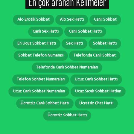
En çok aranan Kelimeler
Alo Erotik Sohbet
Alo Sex Hattı
Canli Sohbet
Canlı Sex Hattı
Canlı Sohbet Hattı
En Ucuz Sohbet Hattı
Sex Hattı
Sohbet Hattı
Sohbet Telefon Numarası
Telefonda Canlı Sohbet
Telefonda Canlı Sohbet Numaraları
Telefon Sohbet Numaraları
Ucuz Canlı Sohbet Hattı
Ucuz Canlı Sohbet Numaraları
Ucuz Sıcak Sohbet Hatları
Ücretsiz Canlı Sohbet Hattı
Ücretsiz Chat Hattı
Ücretsiz Sohbet Hattı