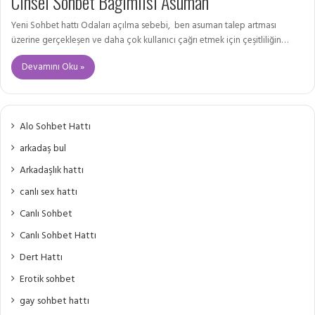
Cinsel Sohbet Bağımlısı Asuman
Yeni Sohbet hattı Odaları açılma sebebi, ben asuman talep artması
üzerine gerçekleşen ve daha çok kullanıcı çağrı etmek için çeşitliliğin…
Devamını Oku »
Alo Sohbet Hattı
arkadaş bul
Arkadaşlık hattı
canlı sex hattı
Canlı Sohbet
Canlı Sohbet Hattı
Dert Hattı
Erotik sohbet
gay sohbet hattı