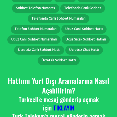
Sohbet Telefon Numarası
Telefonda Canlı Sohbet
Telefonda Canlı Sohbet Numaraları
Telefon Sohbet Numaraları
Ucuz Canlı Sohbet Hattı
Ucuz Canlı Sohbet Numaraları
Ucuz Sıcak Sohbet Hatları
Ücretsiz Canlı Sohbet Hattı
Ücretsiz Chat Hattı
Ücretsiz Sohbet Hattı
Hattımı Yurt Dışı Aramalarına Nasıl
Açabilirim?
Turkcell'e mesaj gönderip açmak
için
TIKLAYIN
Turk Telekom'a mesaj gönderip açmak