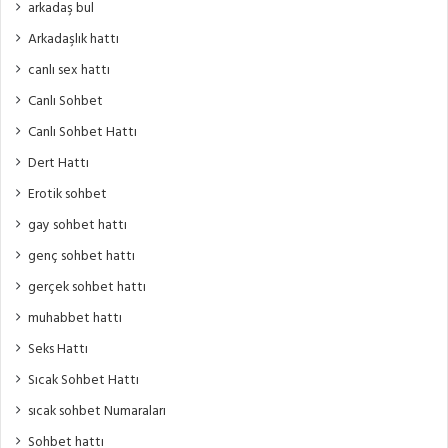
arkadaş bul
Arkadaşlık hattı
canlı sex hattı
Canlı Sohbet
Canlı Sohbet Hattı
Dert Hattı
Erotik sohbet
gay sohbet hattı
genç sohbet hattı
gerçek sohbet hattı
muhabbet hattı
Seks Hattı
Sıcak Sohbet Hattı
sıcak sohbet Numaraları
Sohbet hattı