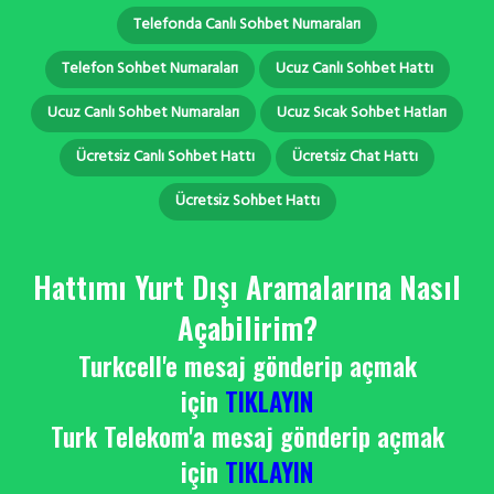
Telefonda Canlı Sohbet Numaraları
Telefon Sohbet Numaraları
Ucuz Canlı Sohbet Hattı
Ucuz Canlı Sohbet Numaraları
Ucuz Sıcak Sohbet Hatları
Ücretsiz Canlı Sohbet Hattı
Ücretsiz Chat Hattı
Ücretsiz Sohbet Hattı
Hattımı Yurt Dışı Aramalarına Nasıl
Açabilirim?
Turkcell'e mesaj gönderip açmak
için
TIKLAYIN
Turk Telekom'a mesaj gönderip açmak
için
TIKLAYIN