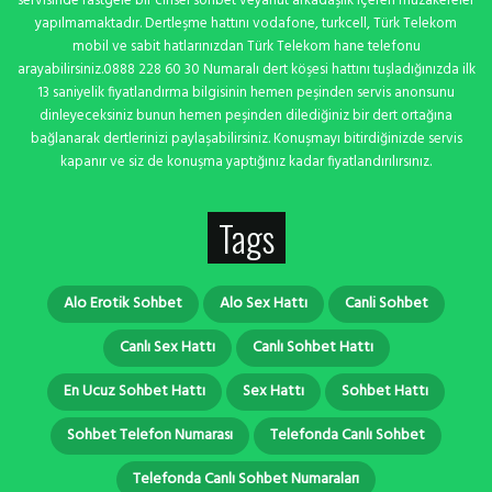
servisinde rastgele bir cinsel sohbet veyahut arkadaşlık içeren müzakereler
yapılmamaktadır. Dertleşme hattını vodafone, turkcell, Türk Telekom
mobil ve sabit hatlarınızdan Türk Telekom hane telefonu
arayabilirsiniz.0888 228 60 30 Numaralı dert köşesi hattını tuşladığınızda ilk
13 saniyelik fiyatlandırma bilgisinin hemen peşinden servis anonsunu
dinleyeceksiniz bunun hemen peşinden dilediğiniz bir dert ortağına
bağlanarak dertlerinizi paylaşabilirsiniz. Konuşmayı bitirdiğinizde servis
kapanır ve siz de konuşma yaptığınız kadar fiyatlandırılırsınız.
Tags
Alo Erotik Sohbet
Alo Sex Hattı
Canli Sohbet
Canlı Sex Hattı
Canlı Sohbet Hattı
En Ucuz Sohbet Hattı
Sex Hattı
Sohbet Hattı
Sohbet Telefon Numarası
Telefonda Canlı Sohbet
Telefonda Canlı Sohbet Numaraları