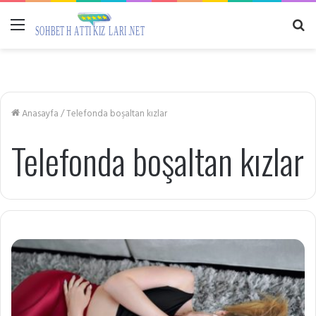
Menü
A
y
...
Anasayfa
/
Telefonda boşaltan kızlar
Telefonda boşaltan kızlar