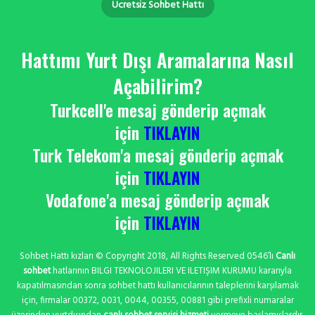
Ücretsiz Sohbet Hattı
Hattımı Yurt Dışı Aramalarına Nasıl
Açabilirim?
Turkcell'e mesaj gönderip açmak
için
TIKLAYIN
Turk Telekom'a mesaj gönderip açmak
için
TIKLAYIN
Vodafone'a mesaj gönderip açmak
için
TIKLAYIN
Sohbet Hattı kızları © Copyright 2018, All Rights Reserved 0546’lı
Canlı
sohbet
hatlarının BILGI TEKNOLOJILERI VE ILETIŞIM KURUMU kararıyla
kapatılmasından sonra sohbet hattı kullanıcılarının taleplerini karşılamak
için, firmalar 00372, 0031, 0044, 00355, 00881 gibi prefixli numaralar