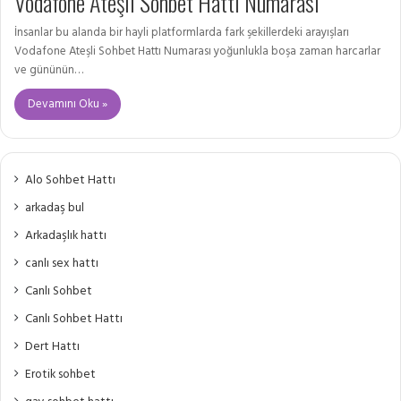
Vodafone Ateşli Sohbet Hattı Numarası
İnsanlar bu alanda bir hayli platformlarda fark şekillerdeki arayışları
Vodafone Ateşli Sohbet Hattı Numarası yoğunlukla boşa zaman harcarlar
ve gününün…
Devamını Oku »
Alo Sohbet Hattı
arkadaş bul
Arkadaşlık hattı
canlı sex hattı
Canlı Sohbet
Canlı Sohbet Hattı
Dert Hattı
Erotik sohbet