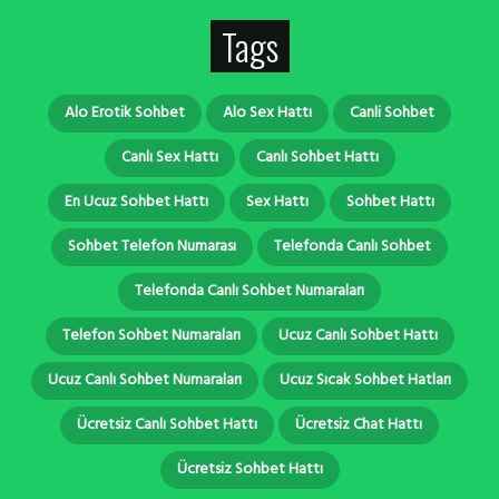
Tags
Alo Erotik Sohbet
Alo Sex Hattı
Canli Sohbet
Canlı Sex Hattı
Canlı Sohbet Hattı
En Ucuz Sohbet Hattı
Sex Hattı
Sohbet Hattı
Sohbet Telefon Numarası
Telefonda Canlı Sohbet
Telefonda Canlı Sohbet Numaraları
Telefon Sohbet Numaraları
Ucuz Canlı Sohbet Hattı
Ucuz Canlı Sohbet Numaraları
Ucuz Sıcak Sohbet Hatları
Ücretsiz Canlı Sohbet Hattı
Ücretsiz Chat Hattı
Ücretsiz Sohbet Hattı