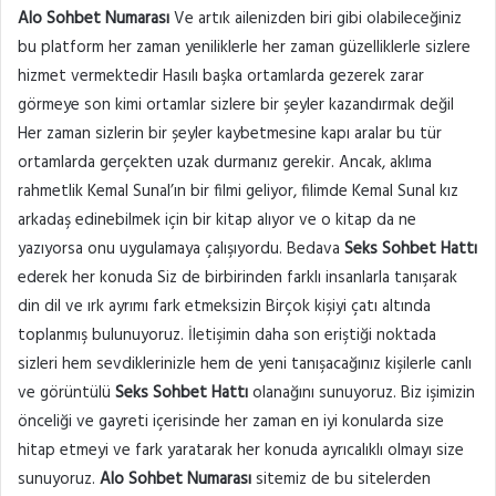
Alo Sohbet Numarası
Ve artık ailenizden biri gibi olabileceğiniz
bu platform her zaman yeniliklerle her zaman güzelliklerle sizlere
hizmet vermektedir Hasılı başka ortamlarda gezerek zarar
görmeye son kimi ortamlar sizlere bir şeyler kazandırmak değil
Her zaman sizlerin bir şeyler kaybetmesine kapı aralar bu tür
ortamlarda gerçekten uzak durmanız gerekir. Ancak, aklıma
rahmetlik Kemal Sunal’ın bir filmi geliyor, filimde Kemal Sunal kız
arkadaş edinebilmek için bir kitap alıyor ve o kitap da ne
yazıyorsa onu uygulamaya çalışıyordu. Bedava
Seks Sohbet Hattı
ederek her konuda Siz de birbirinden farklı insanlarla tanışarak
din dil ve ırk ayrımı fark etmeksizin Birçok kişiyi çatı altında
toplanmış bulunuyoruz. İletişimin daha son eriştiği noktada
sizleri hem sevdiklerinizle hem de yeni tanışacağınız kişilerle canlı
ve görüntülü
Seks Sohbet Hattı
olanağını sunuyoruz. Biz işimizin
önceliği ve gayreti içerisinde her zaman en iyi konularda size
hitap etmeyi ve fark yaratarak her konuda ayrıcalıklı olmayı size
sunuyoruz.
Alo Sohbet Numarası
sitemiz de bu sitelerden