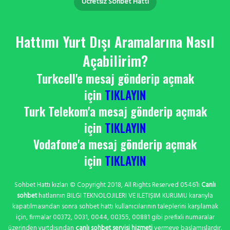
Ücretsiz Sohbet Hattı
Hattımı Yurt Dışı Aramalarına Nasıl
Açabilirim?
Turkcell'e mesaj gönderip açmak
için
TIKLAYIN
Turk Telekom'a mesaj gönderip açmak
için
TIKLAYIN
Vodafone'a mesaj gönderip açmak
için
TIKLAYIN
Sohbet Hattı kızları © Copyright 2018, All Rights Reserved 0546’lı
Canlı
sohbet
hatlarının BILGI TEKNOLOJILERI VE ILETIŞIM KURUMU kararıyla
kapatılmasından sonra sohbet hattı kullanıcılarının taleplerini karşılamak
için, firmalar 00372, 0031, 0044, 00355, 00881 gibi prefixli numaralar
üzerinden yurtdışından
canlı sohbet servisi hizmeti
vermeye başlamışlardır.