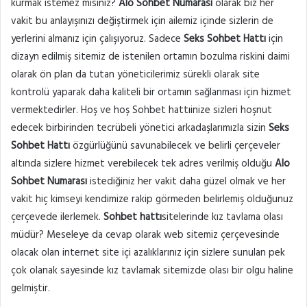
kurmak istemez misiniz?
Alo Sohbet Numarası
olarak biz her
vakit bu anlayışınızı değiştirmek için ailemiz içinde sizlerin de
yerlerini almanız için çalışıyoruz. Sadece
Seks Sohbet Hattı
için
dizayn edilmiş sitemiz de istenilen ortamın bozulma riskini daimi
olarak ön plan da tutan yöneticilerimiz sürekli olarak site
kontrolü yaparak daha kaliteli bir ortamın sağlanması için hizmet
vermektedirler. Hoş ve hoş Sohbet hattıinize sizleri hoşnut
edecek birbirinden tecrübeli yönetici arkadaşlarımızla sizin
Seks
Sohbet Hattı
özgürlüğünü savunabilecek ve belirli çerçeveler
altında sizlere hizmet verebilecek tek adres verilmiş olduğu
Alo
Sohbet Numarası
istediğiniz her vakit daha güzel olmak ve her
vakit hiç kimseyi kendimize rakip görmeden belirlemiş olduğunuz
çerçevede ilerlemek.
Sohbet hattı
sitelerinde kız tavlama olası
müdür? Meseleye da cevap olarak web sitemiz çerçevesinde
olacak olan internet site içi azalıklarınız için sizlere sunulan pek
çok olanak sayesinde kız tavlamak sitemizde olası bir olgu haline
gelmiştir.