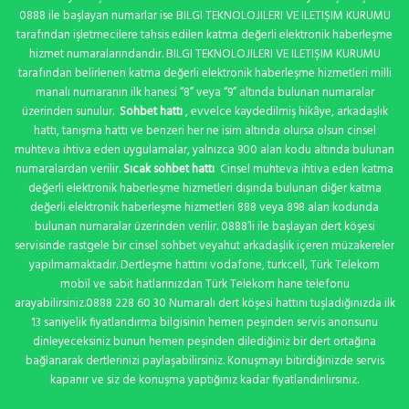
0888 ile başlayan numarlar ise BILGI TEKNOLOJILERI VE ILETIŞIM KURUMU
tarafından işletmecilere tahsis edilen katma değerli elektronik haberleşme
hizmet numaralarındandır. BILGI TEKNOLOJILERI VE ILETIŞIM KURUMU
tarafından belirlenen katma değerli elektronik haberleşme hizmetleri milli
manalı numaranın ilk hanesi “8” veya “9” altında bulunan numaralar
üzerinden sunulur.
Sohbet hattı
, evvelce kaydedilmiş hikâye, arkadaşlık
hattı, tanışma hattı ve benzeri her ne isim altında olursa olsun cinsel
muhteva ihtiva eden uygulamalar, yalnızca 900 alan kodu altında bulunan
numaralardan verilir.
Sıcak sohbet hattı
Cinsel muhteva ihtiva eden katma
değerli elektronik haberleşme hizmetleri dışında bulunan diğer katma
değerli elektronik haberleşme hizmetleri 888 veya 898 alan kodunda
bulunan numaralar üzerinden verilir. 0888’li ile başlayan dert köşesi
servisinde rastgele bir cinsel sohbet veyahut arkadaşlık içeren müzakereler
yapılmamaktadır. Dertleşme hattını vodafone, turkcell, Türk Telekom
mobil ve sabit hatlarınızdan Türk Telekom hane telefonu
arayabilirsiniz.0888 228 60 30 Numaralı dert köşesi hattını tuşladığınızda ilk
13 saniyelik fiyatlandırma bilgisinin hemen peşinden servis anonsunu
dinleyeceksiniz bunun hemen peşinden dilediğiniz bir dert ortağına
bağlanarak dertlerinizi paylaşabilirsiniz. Konuşmayı bitirdiğinizde servis
kapanır ve siz de konuşma yaptığınız kadar fiyatlandırılırsınız.