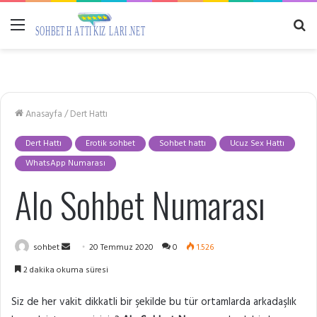
Menü
A
y
...
Anasayfa
/
Dert Hattı
Dert Hattı
Erotik sohbet
Sohbet hattı
Ucuz Sex Hattı
WhatsApp Numarası
Alo Sohbet Numarası
Bir
sohbet
20 Temmuz 2020
0
1.526
e-
2 dakika okuma süresi
posta
göndermek
Siz de her vakit dikkatli bir şekilde bu tür ortamlarda arkadaşlık