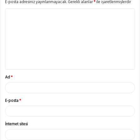
E-posta adresiniz yayınlanmayacak.
Gerekli alanlar
*
ile işaretlenmişlerdir
Y
o
r
u
m
*
Ad
*
E-posta
*
İnternet sitesi