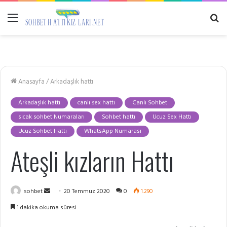
Menü
A
y
...
Anasayfa
/
Arkadaşlık hattı
Arkadaşlık hattı
canlı sex hattı
Canlı Sohbet
sıcak sohbet Numaraları
Sohbet hattı
Ucuz Sex Hattı
Ucuz Sohbet Hattı
WhatsApp Numarası
Ateşli kızların Hattı
Bir
sohbet
20 Temmuz 2020
0
1.290
e-
1 dakika okuma süresi
posta