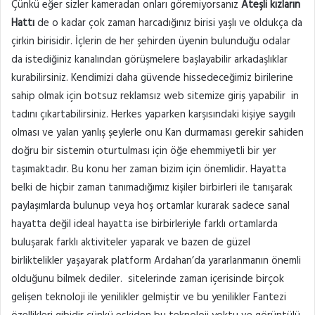
göndermek
Çünkü eğer sizler kameradan onları göremiyorsanız
Ateşli kızların
Hattı
de o kadar çok zaman harcadığınız birisi yaşlı ve oldukça da
çirkin birisidir. İçlerin de her şehirden üyenin bulunduğu odalar
da istediğiniz kanalından görüşmelere başlayabilir arkadaşlıklar
kurabilirsiniz. Kendimizi daha güvende hissedeceğimiz birilerine
sahip olmak için botsuz reklamsız web sitemize giriş yapabilir in
tadını çıkartabilirsiniz. Herkes yaparken karşısındaki kişiye saygılı
olması ve yalan yanlış şeylerle onu Kan durmaması gerekir sahiden
doğru bir sistemin oturtulması için öğe ehemmiyetli bir yer
taşımaktadır. Bu konu her zaman bizim için önemlidir. Hayatta
belki de hiçbir zaman tanımadığımız kişiler birbirleri ile tanışarak
paylaşımlarda bulunup veya hoş ortamlar kurarak sadece sanal
hayatta değil ideal hayatta ise birbirleriyle farklı ortamlarda
buluşarak farklı aktiviteler yaparak ve bazen de güzel
birliktelikler yaşayarak platform Ardahan’da yararlanmanın önemli
olduğunu bilmek dediler. sitelerinde zaman içerisinde birçok
gelişen teknoloji ile yenilikler gelmiştir ve bu yenilikler Fantezi