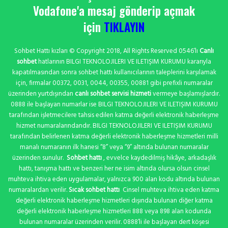
Vodafone'a mesaj gönderip açmak
için
TIKLAYIN
Sohbet Hattı kızları © Copyright 2018, All Rights Reserved 0546’lı
Canlı
sohbet
hatlarının BILGI TEKNOLOJILERI VE ILETIŞIM KURUMU kararıyla
kapatılmasından sonra sohbet hattı kullanıcılarının taleplerini karşılamak
için, firmalar 00372, 0031, 0044, 00355, 00881 gibi prefixli numaralar
üzerinden yurtdışından
canlı sohbet servisi hizmeti
vermeye başlamışlardır.
0888 ile başlayan numarlar ise BILGI TEKNOLOJILERI VE ILETIŞIM KURUMU
tarafından işletmecilere tahsis edilen katma değerli elektronik haberleşme
hizmet numaralarındandır. BILGI TEKNOLOJILERI VE ILETIŞIM KURUMU
tarafından belirlenen katma değerli elektronik haberleşme hizmetleri milli
manalı numaranın ilk hanesi “8” veya “9” altında bulunan numaralar
üzerinden sunulur.
Sohbet hattı
, evvelce kaydedilmiş hikâye, arkadaşlık
hattı, tanışma hattı ve benzeri her ne isim altında olursa olsun cinsel
muhteva ihtiva eden uygulamalar, yalnızca 900 alan kodu altında bulunan
numaralardan verilir.
Sıcak sohbet hattı
Cinsel muhteva ihtiva eden katma
değerli elektronik haberleşme hizmetleri dışında bulunan diğer katma
değerli elektronik haberleşme hizmetleri 888 veya 898 alan kodunda
bulunan numaralar üzerinden verilir. 0888’li ile başlayan dert köşesi