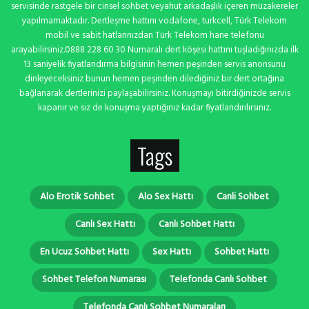
servisinde rastgele bir cinsel sohbet veyahut arkadaşlık içeren müzakereler
yapılmamaktadır. Dertleşme hattını vodafone, turkcell, Türk Telekom
mobil ve sabit hatlarınızdan Türk Telekom hane telefonu
arayabilirsiniz.0888 228 60 30 Numaralı dert köşesi hattını tuşladığınızda ilk
13 saniyelik fiyatlandırma bilgisinin hemen peşinden servis anonsunu
dinleyeceksiniz bunun hemen peşinden dilediğiniz bir dert ortağına
bağlanarak dertlerinizi paylaşabilirsiniz. Konuşmayı bitirdiğinizde servis
kapanır ve siz de konuşma yaptığınız kadar fiyatlandırılırsınız.
Tags
Alo Erotik Sohbet
Alo Sex Hattı
Canli Sohbet
Canlı Sex Hattı
Canlı Sohbet Hattı
En Ucuz Sohbet Hattı
Sex Hattı
Sohbet Hattı
Sohbet Telefon Numarası
Telefonda Canlı Sohbet
Telefonda Canlı Sohbet Numaraları