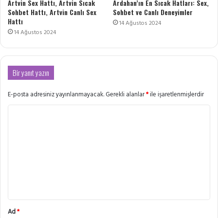
Artvin Sex Hattı, Artvin Sıcak
Ardahan’ın En Sıcak Hatları: Sex,
Sohbet Hattı, Artvin Canlı Sex
Sohbet ve Canlı Deneyimler
Hattı
14 Ağustos 2024
14 Ağustos 2024
Bir yanıt yazın
E-posta adresiniz yayınlanmayacak.
Gerekli alanlar
*
ile işaretlenmişlerdir
Y
o
r
u
m
*
Ad
*