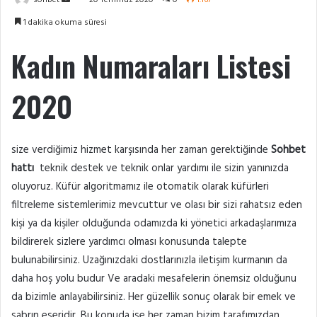
sohbet
20 Temmuz 2020
0
1.167
e-
1 dakika okuma süresi
posta
göndermek
Kadın Numaraları Listesi
2020
size verdiğimiz hizmet karşısında her zaman gerektiğinde
Sohbet
hattı
teknik destek ve teknik onlar yardımı ile sizin yanınızda
oluyoruz. Küfür algoritmamız ile otomatik olarak küfürleri
filtreleme sistemlerimiz mevcuttur ve olası bir sizi rahatsız eden
kişi ya da kişiler olduğunda odamızda ki yönetici arkadaşlarımıza
bildirerek sizlere yardımcı olması konusunda talepte
bulunabilirsiniz. Uzağınızdaki dostlarınızla iletişim kurmanın da
daha hoş yolu budur Ve aradaki mesafelerin önemsiz olduğunu
da bizimle anlayabilirsiniz. Her güzellik sonuç olarak bir emek ve
sabrın eseridir. Bu konuda ise her zaman bizim tarafımızdan