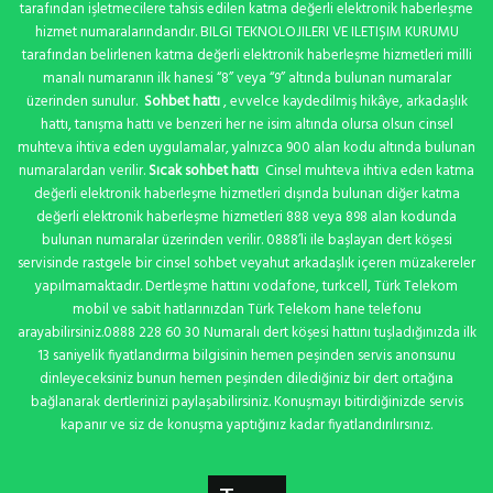
tarafından işletmecilere tahsis edilen katma değerli elektronik haberleşme
hizmet numaralarındandır. BILGI TEKNOLOJILERI VE ILETIŞIM KURUMU
tarafından belirlenen katma değerli elektronik haberleşme hizmetleri milli
manalı numaranın ilk hanesi “8” veya “9” altında bulunan numaralar
üzerinden sunulur.
Sohbet hattı
, evvelce kaydedilmiş hikâye, arkadaşlık
hattı, tanışma hattı ve benzeri her ne isim altında olursa olsun cinsel
muhteva ihtiva eden uygulamalar, yalnızca 900 alan kodu altında bulunan
numaralardan verilir.
Sıcak sohbet hattı
Cinsel muhteva ihtiva eden katma
değerli elektronik haberleşme hizmetleri dışında bulunan diğer katma
değerli elektronik haberleşme hizmetleri 888 veya 898 alan kodunda
bulunan numaralar üzerinden verilir. 0888’li ile başlayan dert köşesi
servisinde rastgele bir cinsel sohbet veyahut arkadaşlık içeren müzakereler
yapılmamaktadır. Dertleşme hattını vodafone, turkcell, Türk Telekom
mobil ve sabit hatlarınızdan Türk Telekom hane telefonu
arayabilirsiniz.0888 228 60 30 Numaralı dert köşesi hattını tuşladığınızda ilk
13 saniyelik fiyatlandırma bilgisinin hemen peşinden servis anonsunu
dinleyeceksiniz bunun hemen peşinden dilediğiniz bir dert ortağına
bağlanarak dertlerinizi paylaşabilirsiniz. Konuşmayı bitirdiğinizde servis
kapanır ve siz de konuşma yaptığınız kadar fiyatlandırılırsınız.