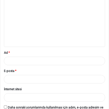
Y
o
r
u
m
*
Ad
*
E-posta
*
İnternet sitesi
Daha sonraki yorumlarımda kullanılması için adım, e-posta adresim ve