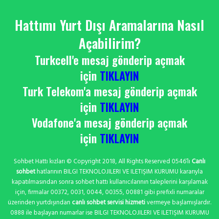
Hattımı Yurt Dışı Aramalarına Nasıl
Açabilirim?
Turkcell'e mesaj gönderip açmak
için
TIKLAYIN
Turk Telekom'a mesaj gönderip açmak
için
TIKLAYIN
Vodafone'a mesaj gönderip açmak
için
TIKLAYIN
Sohbet Hattı kızları © Copyright 2018, All Rights Reserved 0546’lı
Canlı
sohbet
hatlarının BILGI TEKNOLOJILERI VE ILETIŞIM KURUMU kararıyla
kapatılmasından sonra sohbet hattı kullanıcılarının taleplerini karşılamak
için, firmalar 00372, 0031, 0044, 00355, 00881 gibi prefixli numaralar
üzerinden yurtdışından
canlı sohbet servisi hizmeti
vermeye başlamışlardır.
0888 ile başlayan numarlar ise BILGI TEKNOLOJILERI VE ILETIŞIM KURUMU