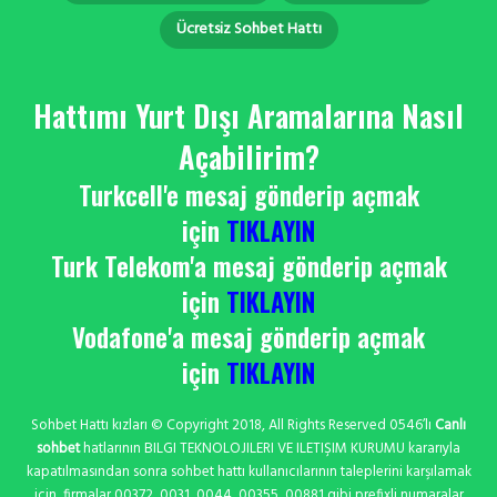
Ücretsiz Sohbet Hattı
Hattımı Yurt Dışı Aramalarına Nasıl
Açabilirim?
Turkcell'e mesaj gönderip açmak
için
TIKLAYIN
Turk Telekom'a mesaj gönderip açmak
için
TIKLAYIN
Vodafone'a mesaj gönderip açmak
için
TIKLAYIN
Sohbet Hattı kızları © Copyright 2018, All Rights Reserved 0546’lı
Canlı
sohbet
hatlarının BILGI TEKNOLOJILERI VE ILETIŞIM KURUMU kararıyla
kapatılmasından sonra sohbet hattı kullanıcılarının taleplerini karşılamak
için, firmalar 00372, 0031, 0044, 00355, 00881 gibi prefixli numaralar