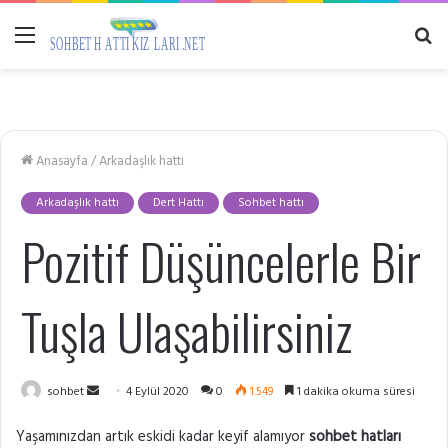
Menü
A
y
...
Anasayfa
/
Arkadaşlık hattı
Arkadaşlık hattı
Dert Hattı
Sohbet hattı
Pozitif Düşüncelerle Bir
Tuşla Ulaşabilirsiniz
Bir
sohbet
4 Eylül 2020
0
1.549
1 dakika okuma süresi
e-
Yaşamınızdan artık eskidi kadar keyif alamıyor
sohbet hatları
posta