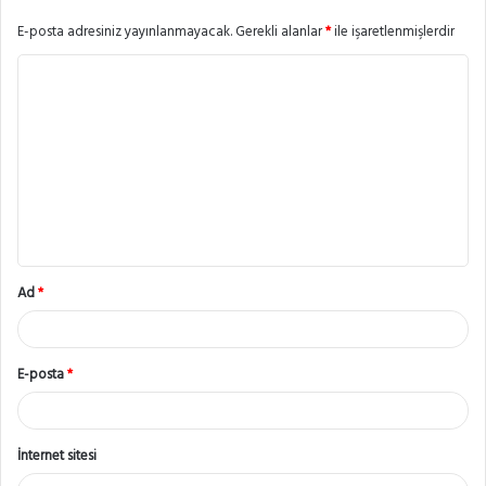
E-posta adresiniz yayınlanmayacak.
Gerekli alanlar
*
ile işaretlenmişlerdir
Y
o
r
u
m
*
Ad
*
E-posta
*
İnternet sitesi