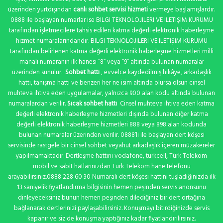
üzerinden yurtdışından
canlı sohbet servisi hizmeti
vermeye başlamışlardır.
0888 ile başlayan numarlar ise BILGI TEKNOLOJILERI VE ILETIŞIM KURUMU
tarafından işletmecilere tahsis edilen katma değerli elektronik haberleşme
hizmet numaralarındandır. BILGI TEKNOLOJILERI VE ILETIŞIM KURUMU
tarafından belirlenen katma değerli elektronik haberleşme hizmetleri milli
manalı numaranın ilk hanesi “8” veya “9” altında bulunan numaralar
üzerinden sunulur.
Sohbet hattı
, evvelce kaydedilmiş hikâye, arkadaşlık
hattı, tanışma hattı ve benzeri her ne isim altında olursa olsun cinsel
muhteva ihtiva eden uygulamalar, yalnızca 900 alan kodu altında bulunan
numaralardan verilir.
Sıcak sohbet hattı
Cinsel muhteva ihtiva eden katma
değerli elektronik haberleşme hizmetleri dışında bulunan diğer katma
değerli elektronik haberleşme hizmetleri 888 veya 898 alan kodunda
bulunan numaralar üzerinden verilir. 0888’li ile başlayan dert köşesi
servisinde rastgele bir cinsel sohbet veyahut arkadaşlık içeren müzakereler
yapılmamaktadır. Dertleşme hattını vodafone, turkcell, Türk Telekom
mobil ve sabit hatlarınızdan Türk Telekom hane telefonu
arayabilirsiniz.0888 228 60 30 Numaralı dert köşesi hattını tuşladığınızda ilk
13 saniyelik fiyatlandırma bilgisinin hemen peşinden servis anonsunu
dinleyeceksiniz bunun hemen peşinden dilediğiniz bir dert ortağına
bağlanarak dertlerinizi paylaşabilirsiniz. Konuşmayı bitirdiğinizde servis
kapanır ve siz de konuşma yaptığınız kadar fiyatlandırılırsınız.